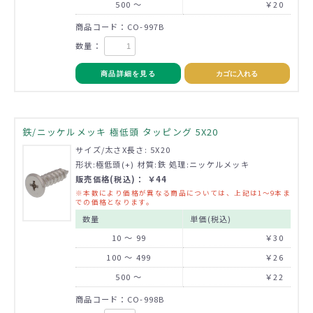
500 ～
￥20
商品コード：CO-997B
数量：
商品詳細を見る
カゴに入れる
鉄/ニッケルメッキ 極低頭 タッピング 5X20
サイズ/太さX長さ: 5X20
形状:極低頭(+) 材質:鉄 処理:ニッケルメッキ
販売価格(税込)： ￥44
※本数により価格が異なる商品については、上記は1～9本ま
での価格となります。
数量
単価(税込)
10 ～ 99
￥30
100 ～ 499
￥26
500 ～
￥22
商品コード：CO-998B