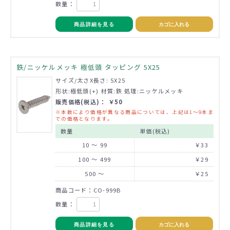
数量：
商品詳細を見る
カゴに入れる
鉄/ニッケルメッキ 極低頭 タッピング 5X25
サイズ/太さX長さ: 5X25
形状:極低頭(+) 材質:鉄 処理:ニッケルメッキ
販売価格(税込)： ￥50
※本数により価格が異なる商品については、上記は1～9本ま
での価格となります。
数量
単価(税込)
10 ～ 99
￥33
100 ～ 499
￥29
500 ～
￥25
商品コード：CO-999B
数量：
商品詳細を見る
カゴに入れる