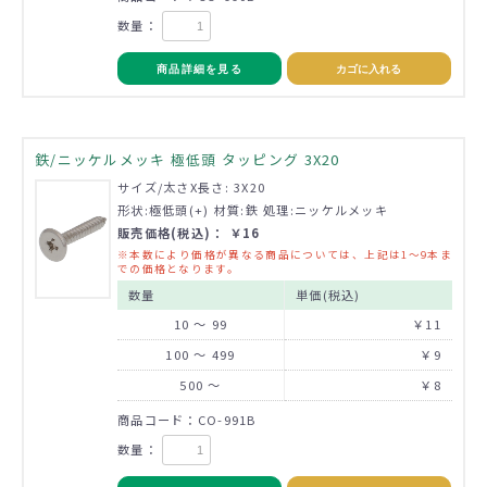
数量：
商品詳細を見る
カゴに入れる
鉄/ニッケルメッキ 極低頭 タッピング 3X20
サイズ/太さX長さ: 3X20
形状:極低頭(+) 材質:鉄 処理:ニッケルメッキ
販売価格(税込)： ￥16
※本数により価格が異なる商品については、上記は1～9本ま
での価格となります。
数量
単価(税込)
10 ～ 99
￥11
100 ～ 499
￥9
500 ～
￥8
商品コード：CO-991B
数量：