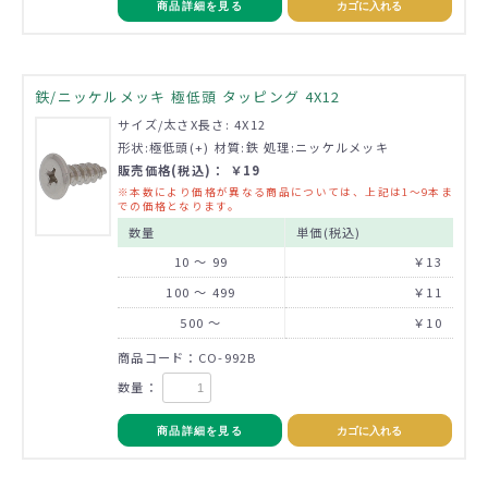
商品詳細を見る
カゴに入れる
鉄/ニッケルメッキ 極低頭 タッピング 4X12
サイズ/太さX長さ: 4X12
形状:極低頭(+) 材質:鉄 処理:ニッケルメッキ
販売価格(税込)： ￥19
※本数により価格が異なる商品については、上記は1～9本ま
での価格となります。
数量
単価(税込)
10 ～ 99
￥13
100 ～ 499
￥11
500 ～
￥10
商品コード：CO-992B
数量：
商品詳細を見る
カゴに入れる