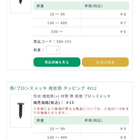
数量
単価(税込)
10 ～ 99
￥8
100 ～ 499
￥7
500 ～
￥6
商品コード：589-333
数量：
商品詳細を見る
カゴに入れる
鉄/ブロンズメッキ 極低頭 タッピング 4X12
形状:極低頭(+) 材質:鉄 処理:ブロンズメッキ
販売価格(税込)： ￥13
※本数により価格が異なる商品については、上記は1～9本ま
での価格となります。
数量
単価(税込)
10 ～ 99
￥9
100 ～ 499
￥8