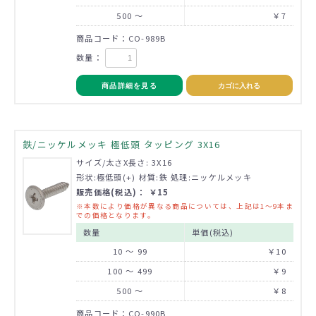
500 ～
￥7
商品コード：CO-989B
数量：
商品詳細を見る
カゴに入れる
鉄/ニッケルメッキ 極低頭 タッピング 3X16
サイズ/太さX長さ: 3X16
形状:極低頭(+) 材質:鉄 処理:ニッケルメッキ
販売価格(税込)： ￥15
※本数により価格が異なる商品については、上記は1～9本ま
での価格となります。
数量
単価(税込)
10 ～ 99
￥10
100 ～ 499
￥9
500 ～
￥8
商品コード：CO-990B