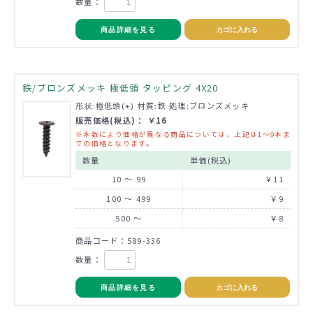
数量：
商品詳細を見る
カゴに入れる
鉄/ブロンズメッキ 極低頭 タッピング 4X20
形状:極低頭(+) 材質:鉄 処理:ブロンズメッキ
販売価格(税込)： ￥16
※本数により価格が異なる商品については、上記は1～9本ま
での価格となります。
数量
単価(税込)
10 ～ 99
￥11
100 ～ 499
￥9
500 ～
￥8
商品コード：589-336
数量：
商品詳細を見る
カゴに入れる