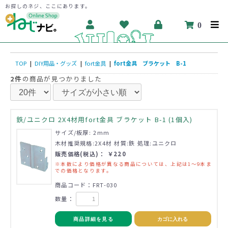
お探しのネジ、ここにあります。
0
TOP
|
DIY用品・グッズ
|
fort金具
|
fort金具 ブラケット B-1
2件
の商品が見つかりました
鉄/ユニクロ 2X4材用fort金具 ブラケット B-1 (1個入)
サイズ/板厚: 2mm
木材推奨規格:2X4材 材質:鉄 処理:ユニクロ
販売価格(税込)： ￥220
※本数により価格が異なる商品については、上記は1～9本ま
での価格となります。
商品コード：FRT-030
数量：
商品詳細を見る
カゴに入れる