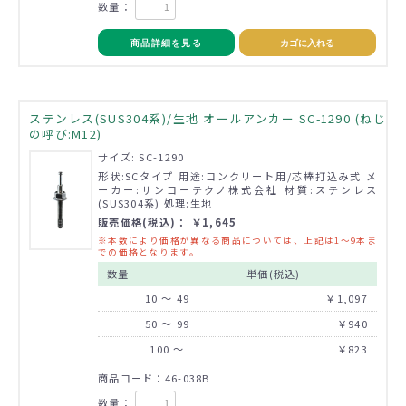
数量：
商品詳細を見る
カゴに入れる
ステンレス(SUS304系)/生地 オールアンカー SC-1290 (ねじ
の呼び:M12)
サイズ: SC-1290
形状:SCタイプ 用途:コンクリート用/芯棒打込み式 メ
ーカー:サンコーテクノ株式会社 材質:ステンレス
(SUS304系) 処理:生地
販売価格(税込)： ￥1,645
※本数により価格が異なる商品については、上記は1～9本ま
での価格となります。
数量
単価(税込)
10 ～ 49
￥1,097
50 ～ 99
￥940
100 ～
￥823
商品コード：46-038B
数量：