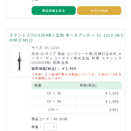
商品詳細を見る
カゴに入れる
ステンレス(SUS304系)/生地 オールアンカー SC-1210 (ねじ
の呼び:M12)
サイズ: SC-1210
形状:SCタイプ 用途:コンクリート用/芯棒打込み式 メ
ーカー:サンコーテクノ株式会社 材質:ステンレス
(SUS304系) 処理:生地
販売価格(税込)： ￥1,903
※本数により価格が異なる商品については、上記は1～9本ま
での価格となります。
数量
単価(税込)
10 ～ 49
￥1,269
50 ～ 99
￥1,088
100 ～
￥952
商品コード：46-039B
数量：