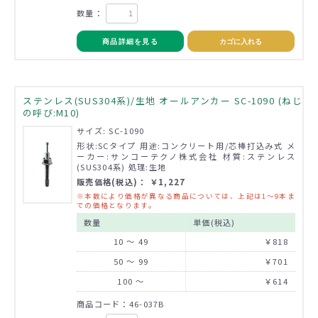
数量：
商品詳細を見る
カゴに入れる
ステンレス(SUS304系)/生地 オールアンカー SC-1090 (ねじ
の呼び:M10)
サイズ: SC-1090
形状:SCタイプ 用途:コンクリート用/芯棒打込み式 メ
ーカー:サンコーテクノ株式会社 材質:ステンレス
(SUS304系) 処理:生地
販売価格(税込)： ￥1,227
※本数により価格が異なる商品については、上記は1～9本ま
での価格となります。
数量
単価(税込)
10 ～ 49
￥818
50 ～ 99
￥701
100 ～
￥614
商品コード：46-037B