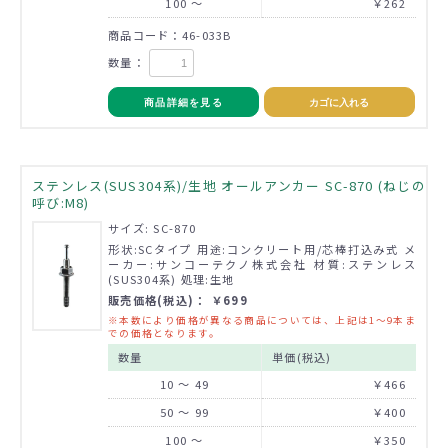
100 ～
￥262
商品コード：46-033B
数量：
商品詳細を見る
カゴに入れる
ステンレス(SUS304系)/生地 オールアンカー SC-870 (ねじの
呼び:M8)
サイズ: SC-870
形状:SCタイプ 用途:コンクリート用/芯棒打込み式 メ
ーカー:サンコーテクノ株式会社 材質:ステンレス
(SUS304系) 処理:生地
販売価格(税込)： ￥699
※本数により価格が異なる商品については、上記は1～9本ま
での価格となります。
数量
単価(税込)
10 ～ 49
￥466
50 ～ 99
￥400
100 ～
￥350