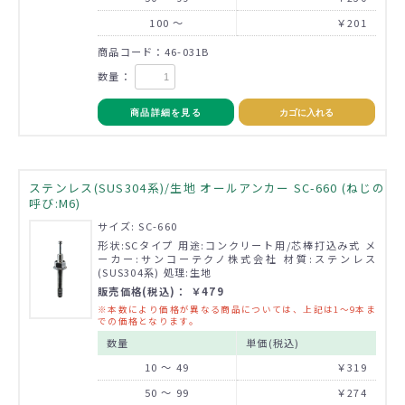
100 ～
￥201
商品コード：46-031B
数量：
商品詳細を見る
カゴに入れる
ステンレス(SUS304系)/生地 オールアンカー SC-660 (ねじの
呼び:M6)
サイズ: SC-660
形状:SCタイプ 用途:コンクリート用/芯棒打込み式 メ
ーカー:サンコーテクノ株式会社 材質:ステンレス
(SUS304系) 処理:生地
販売価格(税込)： ￥479
※本数により価格が異なる商品については、上記は1～9本ま
での価格となります。
数量
単価(税込)
10 ～ 49
￥319
50 ～ 99
￥274