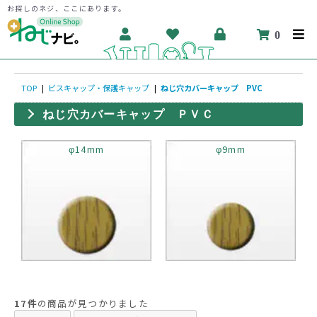
お探しのネジ、ここにあります。
0
TOP
|
ビスキャップ・保護キャップ
|
ねじ穴カバーキャップ PVC
ねじ穴カバーキャップ ＰＶＣ
φ14mm
φ9mm
17件
の商品が見つかりました