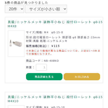
5件
の商品が見つかりました
真鍮/ニッケルメッキ 装飾平小ねじ 段付ローレット φ8-15
M4X8
サイズ/規格: M4 φ8-15-8
形状:段付縦目ローレット 頭部径:φ8 頭部高さ:15mm
材質:真鍮 処理:ニッケルメッキ
販売価格(税込)： ￥115
※本数により価格が異なる商品については、上記は1～9本ま
での価格となります。
商品コード：NB-408ND
数量：
商品詳細を見る
カゴに入れる
真鍮/ニッケルメッキ 装飾平小ねじ 段付ローレット φ8-15
M4X10
サイズ/規格: M4 φ8-15-10