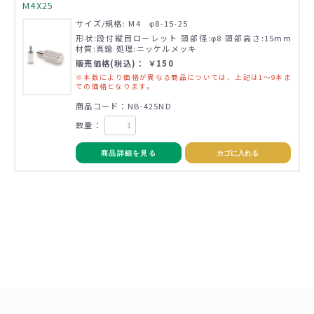
M4X25
サイズ/規格: M4 φ8-15-25
形状:段付縦目ローレット 頭部径:φ8 頭部高さ:15mm
材質:真鍮 処理:ニッケルメッキ
販売価格(税込)： ￥150
※本数により価格が異なる商品については、上記は1～9本ま
での価格となります。
商品コード：NB-425ND
数量：
商品詳細を見る
カゴに入れる