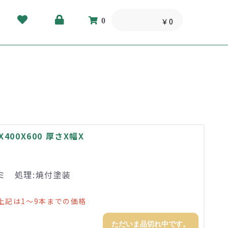
0
￥0
400X600 厚さX幅X
ルミ 処理:焼付塗装
上記は1～9本までの価格
ただいま品切れ中です。