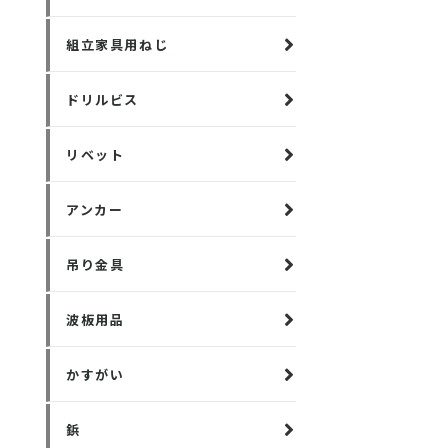
組立家具用ねじ
ドリルビス
リベット
アンカー
吊り金具
波板用品
かすがい
鋲