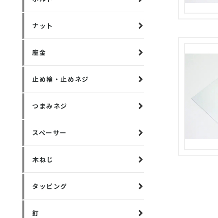
ナット
座金
止め輪・止めネジ
つまみネジ
スペーサー
木ねじ
タッピング
釘