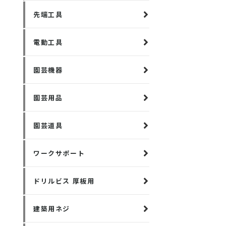
先端工具
電動工具
園芸機器
園芸用品
園芸道具
ワークサポート
ドリルビス 厚板用
建築用ネジ