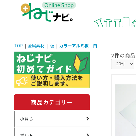
TOP
|
金属素材
|
板
|
カラーアルミ板 白
2件
の商品
商品カテゴリー
小ねじ
ボルト