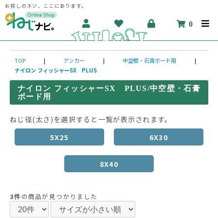
お探しのネジ、ここにあります。
0
TOP
|
アンカー
|
中空壁・石膏ボード用
|
ナイロン フィッシャーSX PLUS
ナイロン フィッシャーSX PLUS/中空壁・石膏
ボード用
ねじ径(太さ)を選択すると一覧が表示されます。
5X25
6X30
8X40
3件
の商品が見つかりました