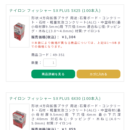
ナイロン フィッシャー SX PLUS 5X25 (100本入)
形状:4方向拡張プラグ 用途:石膏ボード・コンクリー
ト・石材・軽量気泡コンクリート(ALC)・中空母材(最
小母材厚9.5mm)用 下穴径:5mm 適合ねじ径:タッピン
グ・木ねじ(3.0～4.0mm) 材質:ナイロン6
販売価格(税込)： ￥1,304
※本数により価格が異なる商品については、上記は1～9本ま
での価格となります。
商品コード：49-351
数量：
商品詳細を見る
カゴに入れる
ナイロン フィッシャー SX PLUS 6X30 (100本入)
形状:4方向拡張プラグ 用途:石膏ボード・コンクリー
ト・石材・軽量気泡コンクリート(ALC)・中空母材(最
小母材厚9.5mm)用 下穴径:6mm 最小下穴深
さ:40mm 対応ねじ:タッピング・木ねじ(4.0～
5.0mm) 材質:ナイロン6
販売価格(税込)： ￥1,859