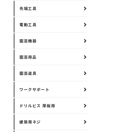
先端工具
電動工具
園芸機器
園芸用品
園芸道具
ワークサポート
ドリルビス 厚板用
建築用ネジ