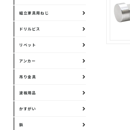
組立家具用ねじ
ドリルビス
リベット
アンカー
吊り金具
波板用品
かすがい
鋲