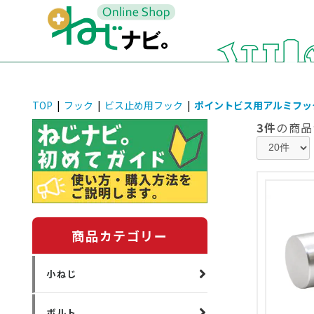
TOP
|
フック
|
ビス止め用フック
|
ポイントビス用アルミフッ
3件
の商品
商品カテゴリー
小ねじ
ボルト