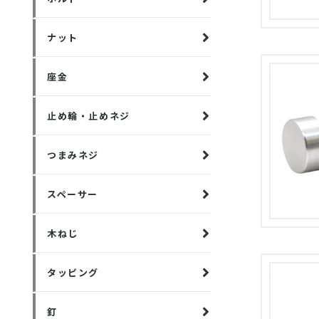
ナット
座金
止め輪・止めネジ
つまみネジ
スペーサー
木ねじ
タッピング
釘