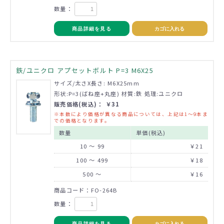
数量：
商品詳細を見る
カゴに入れる
鉄/ユニクロ アプセットボルト P=3 M6X25
サイズ/太さX長さ: M6X25mm
形状:P=3(ばね座+丸座) 材質:鉄 処理:ユニクロ
販売価格(税込)： ￥31
※本数により価格が異なる商品については、上記は1～9本ま
での価格となります。
数量
単価(税込)
10 ～ 99
￥21
100 ～ 499
￥18
500 ～
￥16
商品コード：FO-264B
数量：
商品詳細を見る
カゴに入れる