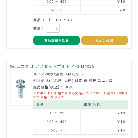
100 ～ 499
￥10
500 ～
￥8
商品コード：FO-254B
数量：
商品詳細を見る
カゴに入れる
鉄/ユニクロ アプセットボルト P=3 M4X25
サイズ/太さX長さ: M4X25mm
形状:P=3(ばね座+丸座) 材質:鉄 処理:ユニクロ
販売価格(税込)： ￥28
※本数により価格が異なる商品については、上記は1～9本ま
での価格となります。
数量
単価(税込)
10 ～ 99
￥19
100 ～ 499
￥16
500 ～
￥14