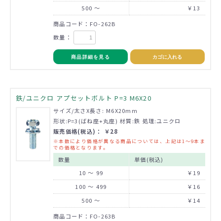
500 ～
￥13
商品コード：FO-262B
数量：
商品詳細を見る
カゴに入れる
鉄/ユニクロ アプセットボルト P=3 M6X20
サイズ/太さX長さ: M6X20mm
形状:P=3(ばね座+丸座) 材質:鉄 処理:ユニクロ
販売価格(税込)： ￥28
※本数により価格が異なる商品については、上記は1～9本ま
での価格となります。
数量
単価(税込)
10 ～ 99
￥19
100 ～ 499
￥16
500 ～
￥14
商品コード：FO-263B