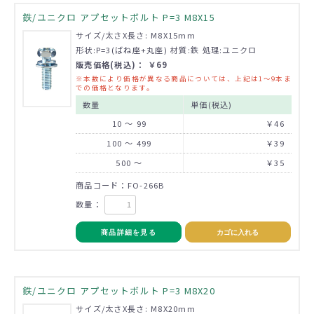
鉄/ユニクロ アプセットボルト P=3 M8X15
サイズ/太さX長さ: M8X15mm
形状:P=3(ばね座+丸座) 材質:鉄 処理:ユニクロ
販売価格(税込)： ￥69
※本数により価格が異なる商品については、上記は1～9本ま
での価格となります。
数量
単価(税込)
10 ～ 99
￥46
100 ～ 499
￥39
500 ～
￥35
商品コード：FO-266B
数量：
商品詳細を見る
カゴに入れる
鉄/ユニクロ アプセットボルト P=3 M8X20
サイズ/太さX長さ: M8X20mm