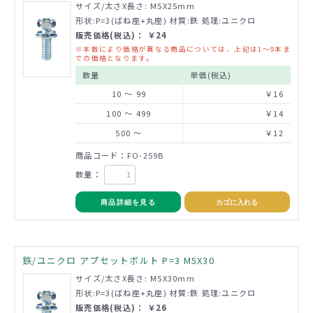
サイズ/太さX長さ: M5X25mm
形状:P=3(ばね座+丸座) 材質:鉄 処理:ユニクロ
販売価格(税込)： ￥24
※本数により価格が異なる商品については、上記は1～9本ま
での価格となります。
数量
単価(税込)
10 ～ 99
￥16
100 ～ 499
￥14
500 ～
￥12
商品コード：FO-259B
数量：
商品詳細を見る
カゴに入れる
鉄/ユニクロ アプセットボルト P=3 M5X30
サイズ/太さX長さ: M5X30mm
形状:P=3(ばね座+丸座) 材質:鉄 処理:ユニクロ
販売価格(税込)： ￥26