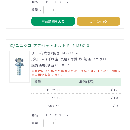
商品コード：FO-255B
数量：
商品詳細を見る
カゴに入れる
鉄/ユニクロ アプセットボルト P=3 M5X10
サイズ/太さX長さ: M5X10mm
形状:P=3(ばね座+丸座) 材質:鉄 処理:ユニクロ
販売価格(税込)： ￥17
※本数により価格が異なる商品については、上記は1～9本ま
での価格となります。
数量
単価(税込)
10 ～ 99
￥12
100 ～ 499
￥10
500 ～
￥9
商品コード：FO-256B
数量：