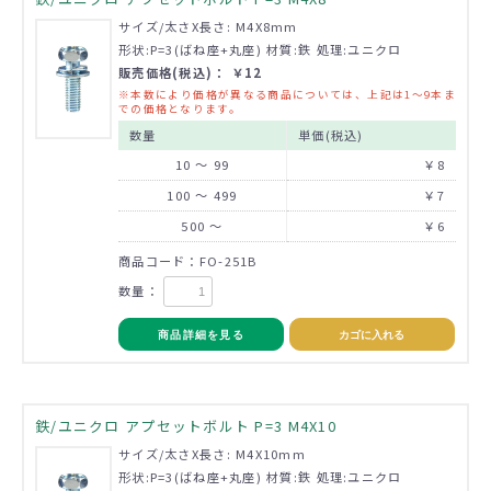
サイズ/太さX長さ: M4X8mm
形状:P=3(ばね座+丸座) 材質:鉄 処理:ユニクロ
販売価格(税込)： ￥12
※本数により価格が異なる商品については、上記は1～9本ま
での価格となります。
数量
単価(税込)
10 ～ 99
￥8
100 ～ 499
￥7
500 ～
￥6
商品コード：FO-251B
数量：
商品詳細を見る
カゴに入れる
鉄/ユニクロ アプセットボルト P=3 M4X10
サイズ/太さX長さ: M4X10mm
形状:P=3(ばね座+丸座) 材質:鉄 処理:ユニクロ