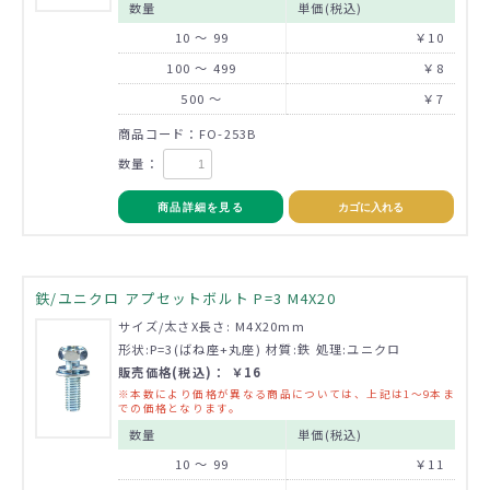
数量
単価(税込)
10 ～ 99
￥10
100 ～ 499
￥8
500 ～
￥7
商品コード：FO-253B
数量：
商品詳細を見る
カゴに入れる
鉄/ユニクロ アプセットボルト P=3 M4X20
サイズ/太さX長さ: M4X20mm
形状:P=3(ばね座+丸座) 材質:鉄 処理:ユニクロ
販売価格(税込)： ￥16
※本数により価格が異なる商品については、上記は1～9本ま
での価格となります。
数量
単価(税込)
10 ～ 99
￥11