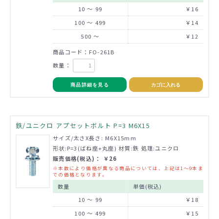
10 ～ 99
￥16
100 ～ 499
￥14
500 ～
￥12
商品コード：FO-261B
数量：
商品詳細を見る
カゴに入れる
鉄/ユニクロ アプセットボルト P=3 M6X15
サイズ/太さX長さ: M6X15mm
形状:P=3(ばね座+丸座) 材質:鉄 処理:ユニクロ
販売価格(税込)： ￥26
※本数により価格が異なる商品については、上記は1～9本ま
での価格となります。
数量
単価(税込)
10 ～ 99
￥18
100 ～ 499
￥15