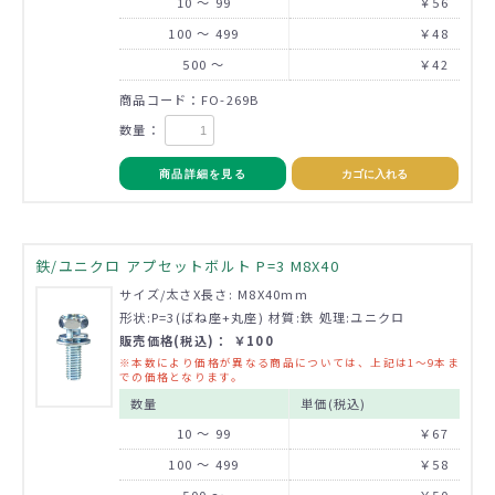
10 ～ 99
￥56
100 ～ 499
￥48
500 ～
￥42
商品コード：FO-269B
数量：
商品詳細を見る
カゴに入れる
鉄/ユニクロ アプセットボルト P=3 M8X40
サイズ/太さX長さ: M8X40mm
形状:P=3(ばね座+丸座) 材質:鉄 処理:ユニクロ
販売価格(税込)： ￥100
※本数により価格が異なる商品については、上記は1～9本ま
での価格となります。
数量
単価(税込)
10 ～ 99
￥67
100 ～ 499
￥58
500 ～
￥50