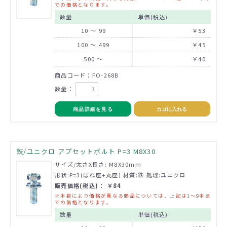
での価格となります。
数量
単価(税込)
10 ～ 99
￥53
100 ～ 499
￥45
500 ～
￥40
商品コード：FO-268B
数量：
商品詳細を見る
カゴに入れる
鉄/ユニクロ アプセットボルト P=3 M8X30
サイズ/太さX長さ: M8X30mm
形状:P=3(ばね座+丸座) 材質:鉄 処理:ユニクロ
販売価格(税込)： ￥84
※本数により価格が異なる商品については、上記は1～9本ま
での価格となります。
数量
単価(税込)