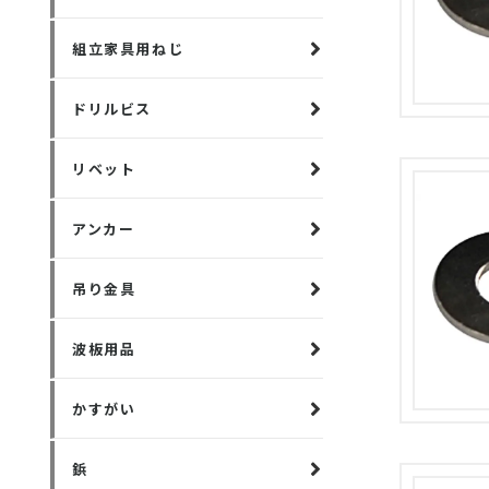
組立家具用ねじ
ドリルビス
リベット
アンカー
吊り金具
波板用品
かすがい
鋲