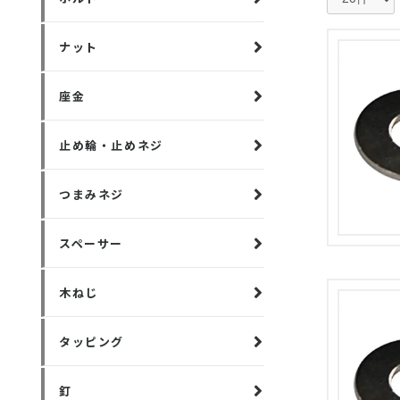
ナット
座金
止め輪・止めネジ
つまみネジ
スペーサー
木ねじ
タッピング
釘