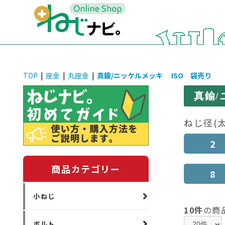
TOP
|
座金
|
丸座金
|
真鍮/ニッケルメッキ ISO 袋売り
真鍮/
ねじ径(
2
商品カテゴリー
8
小ねじ
10件
の商
ボルト