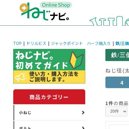
TOP
|
ドリルビス
|
ジャックポイント ハーフ箱入り
|
鉄/三
鉄/
ねじ径(
4
商品カテゴリー
1件
の商品
小ねじ
ボルト