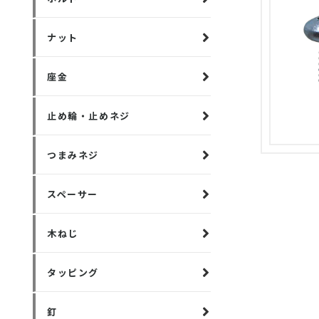
ナット
座金
止め輪・止めネジ
つまみネジ
スペーサー
木ねじ
タッピング
釘