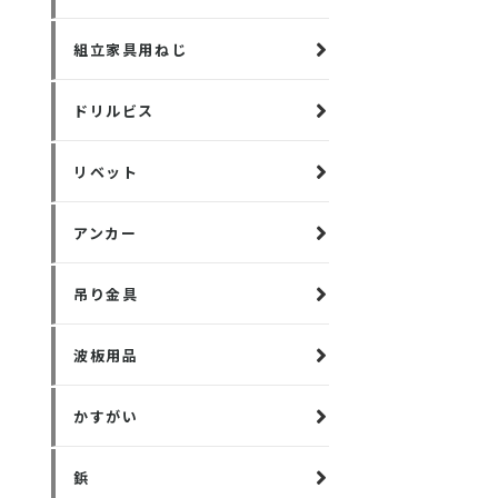
組立家具用ねじ
ドリルビス
リベット
アンカー
吊り金具
波板用品
かすがい
鋲