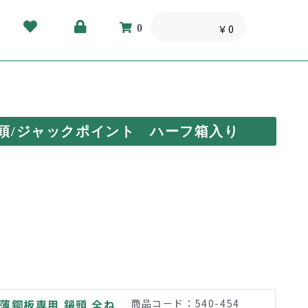
0
￥0
頭/ジャックポイント ハーフ箱入り
薄鋼板専用 鍋頭 全ね
商品コード：540-454