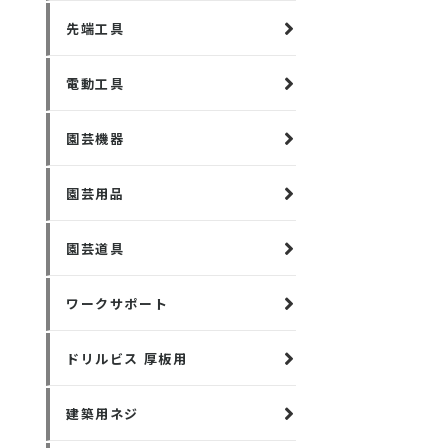
先端工具
電動工具
園芸機器
園芸用品
園芸道具
ワークサポート
ドリルビス 厚板用
建築用ネジ