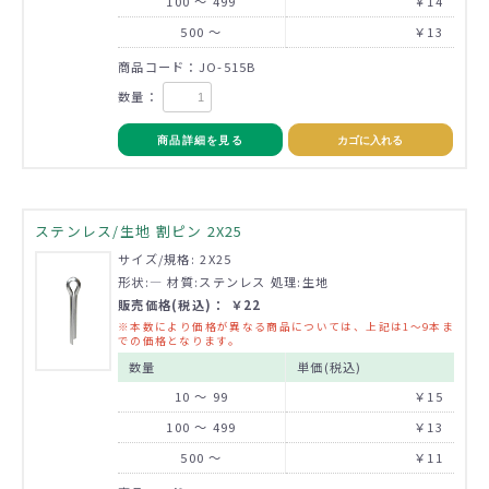
100 ～ 499
￥14
500 ～
￥13
商品コード：JO-515B
数量：
商品詳細を見る
カゴに入れる
ステンレス/生地 割ピン 2X25
サイズ/規格: 2X25
形状:― 材質:ステンレス 処理:生地
販売価格(税込)： ￥22
※本数により価格が異なる商品については、上記は1～9本ま
での価格となります。
数量
単価(税込)
10 ～ 99
￥15
100 ～ 499
￥13
500 ～
￥11