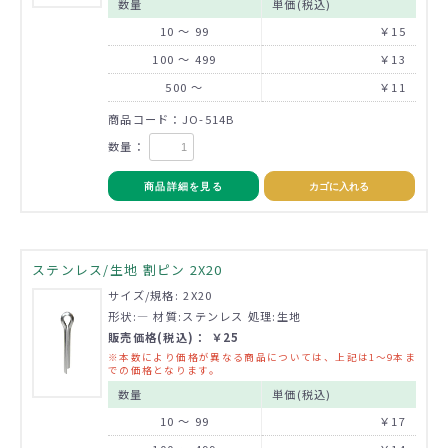
数量
単価(税込)
10 ～ 99
￥15
100 ～ 499
￥13
500 ～
￥11
商品コード：JO-514B
数量：
商品詳細を見る
カゴに入れる
ステンレス/生地 割ピン 2X20
サイズ/規格: 2X20
形状:― 材質:ステンレス 処理:生地
販売価格(税込)： ￥25
※本数により価格が異なる商品については、上記は1～9本ま
での価格となります。
数量
単価(税込)
10 ～ 99
￥17