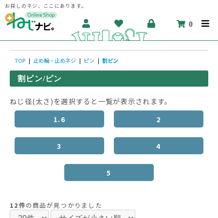
お探しのネジ、ここにあります。
0
TOP
|
止め輪・止めネジ
|
ピン
|
割ピン
割ピン/ピン
ねじ径(太さ)を選択すると一覧が表示されます。
1.6
2
3
4
5
12件
の商品が見つかりました