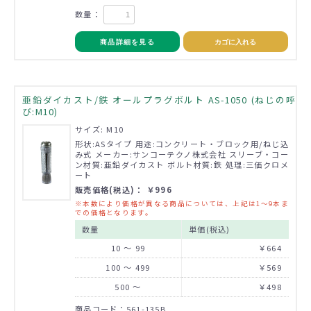
数量：
商品詳細を見る
カゴに入れる
亜鉛ダイカスト/鉄 オールプラグボルト AS-1050 (ねじの呼
び:M10)
サイズ: M10
形状:ASタイプ 用途:コンクリート・ブロック用/ねじ込
み式 メーカー:サンコーテクノ株式会社 スリーブ・コー
ン材質:亜鉛ダイカスト ボルト材質:鉄 処理:三価クロメ
ート
販売価格(税込)： ￥996
※本数により価格が異なる商品については、上記は1～9本ま
での価格となります。
数量
単価(税込)
10 ～ 99
￥664
100 ～ 499
￥569
500 ～
￥498
商品コード：561-135B