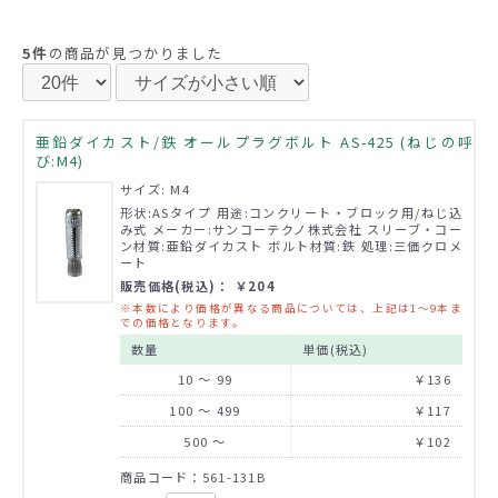
5件
の商品が見つかりました
亜鉛ダイカスト/鉄 オールプラグボルト AS-425 (ねじの呼
び:M4)
サイズ: M4
形状:ASタイプ 用途:コンクリート・ブロック用/ねじ込
み式 メーカー:サンコーテクノ株式会社 スリーブ・コー
ン材質:亜鉛ダイカスト ボルト材質:鉄 処理:三価クロメ
ート
販売価格(税込)： ￥204
※本数により価格が異なる商品については、上記は1～9本ま
での価格となります。
数量
単価(税込)
10 ～ 99
￥136
100 ～ 499
￥117
500 ～
￥102
商品コード：561-131B