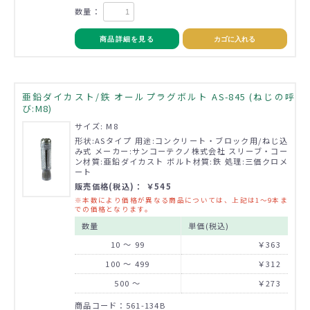
数量：
商品詳細を見る
カゴに入れる
亜鉛ダイカスト/鉄 オールプラグボルト AS-845 (ねじの呼
び:M8)
サイズ: M8
形状:ASタイプ 用途:コンクリート・ブロック用/ねじ込
み式 メーカー:サンコーテクノ株式会社 スリーブ・コー
ン材質:亜鉛ダイカスト ボルト材質:鉄 処理:三価クロメ
ート
販売価格(税込)： ￥545
※本数により価格が異なる商品については、上記は1～9本ま
での価格となります。
数量
単価(税込)
10 ～ 99
￥363
100 ～ 499
￥312
500 ～
￥273
商品コード：561-134B