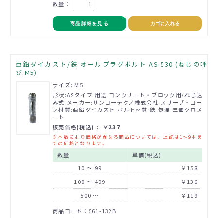
数量：
商品詳細を見る
カゴに入れる
亜鉛ダイカスト/鉄 オールプラグボルト AS-530 (ねじの呼
び:M5)
サイズ: M5
形状:ASタイプ 用途:コンクリート・ブロック用/ねじ込
み式 メーカー:サンコーテクノ株式会社 スリーブ・コー
ン材質:亜鉛ダイカスト ボルト材質:鉄 処理:三価クロメ
ート
販売価格(税込)： ￥237
※本数により価格が異なる商品については、上記は1～9本ま
での価格となります。
数量
単価(税込)
10 ～ 99
￥158
100 ～ 499
￥136
500 ～
￥119
商品コード：561-132B