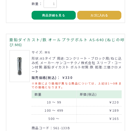
数量：
商品詳細を見る
カゴに入れる
亜鉛ダイカスト/鉄 オールプラグボルト AS-640 (ねじの呼
び:M6)
サイズ: M6
形状:ASタイプ 用途:コンクリート・ブロック用/ねじ込
み式 メーカー:サンコーテクノ株式会社 スリーブ・コー
ン材質:亜鉛ダイカスト ボルト材質:鉄 処理:三価クロメ
ート
販売価格(税込)： ￥330
※本数により価格が異なる商品については、上記は1～9本ま
での価格となります。
数量
単価(税込)
10 ～ 99
￥220
100 ～ 499
￥189
500 ～
￥165
商品コード：561-133B