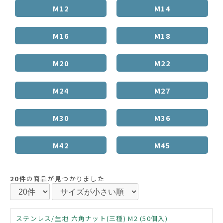
M12
M14
M16
M18
M20
M22
M24
M27
M30
M36
M42
M45
20件
の商品が見つかりました
ステンレス/生地 六角ナット(三種) M2 (50個入)