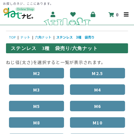
お探しのネジ、ここにあります。
0
TOP
|
ナット
|
六角ナット
|
ステンレス 3種 袋売り
ステンレス 3種 袋売り/六角ナット
ねじ径(太さ)を選択すると一覧が表示されます。
M2
M2.5
M3
M4
M5
M6
M8
M10