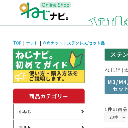
TOP
|
ナット
|
六角ナット
|
ステンレス/セット品
ステン
ねじ径(
M3/M4
セッ
商品カテゴリー
1件
の商品
小ねじ
ボルト