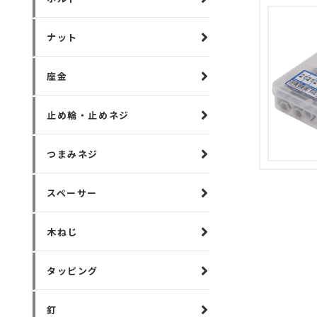
ナット
座金
止め輪・止めネジ
つまみネジ
スペーサー
木ねじ
タッピング
釘