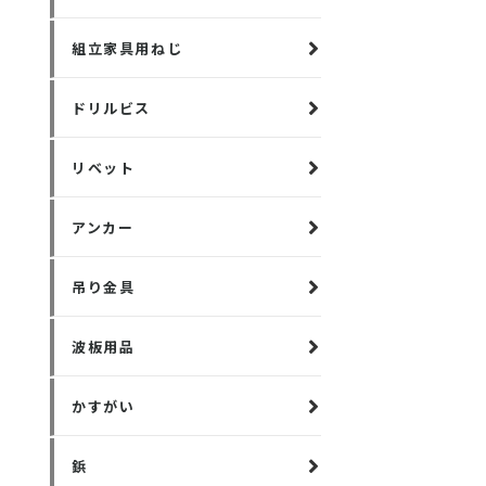
組立家具用ねじ
ドリルビス
リベット
アンカー
吊り金具
波板用品
かすがい
鋲