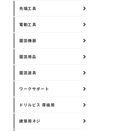
先端工具
電動工具
園芸機器
園芸用品
園芸道具
ワークサポート
ドリルビス 厚板用
建築用ネジ