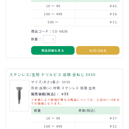
10 ～ 99
￥42
100 ～ 499
￥36
500 ～
￥31
商品コード：CO-682B
数量：
商品詳細を見る
カゴに入れる
ステンレス/生地 ドリルビス 皿頭 全ねじ 5X50
サイズ/太さx長さ: 5X50
形状:皿頭(+) 材質:ステンレス 処理:生地
販売価格(税込)： ￥55
※本数により価格が異なる商品については、上記は1～9本ま
での価格となります。
数量
単価(税込)
10 ～ 99
￥37
100 ～ 499
￥32