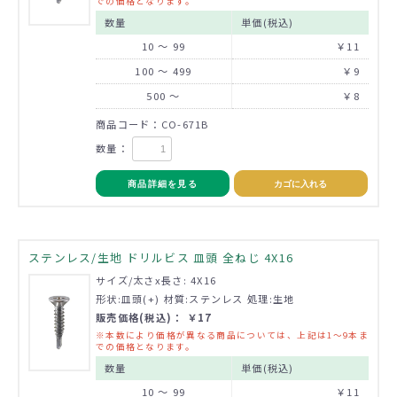
での価格となります。
数量
単価(税込)
10 ～ 99
￥11
100 ～ 499
￥9
500 ～
￥8
商品コード：CO-671B
数量：
商品詳細を見る
カゴに入れる
ステンレス/生地 ドリルビス 皿頭 全ねじ 4X16
サイズ/太さx長さ: 4X16
形状:皿頭(+) 材質:ステンレス 処理:生地
販売価格(税込)： ￥17
※本数により価格が異なる商品については、上記は1～9本ま
での価格となります。
数量
単価(税込)
10 ～ 99
￥11