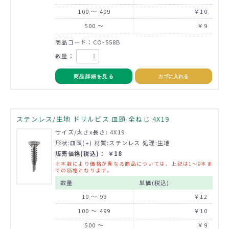
100 ～ 499
￥10
500 ～
￥9
商品コード：CO-558B
数量：
商品詳細を見る
カゴに入れる
ステンレス/生地 ドリルビス 皿頭 全ねじ 4X19
サイズ/太さx長さ: 4X19
形状:皿頭(+) 材質:ステンレス 処理:生地
販売価格(税込)： ￥18
※本数により価格が異なる商品については、上記は1～9本ま
での価格となります。
数量
単価(税込)
10 ～ 99
￥12
100 ～ 499
￥10
500 ～
￥9