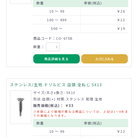
数量
単価(税込)
10 ～ 99
￥26
100 ～ 499
￥22
500 ～
￥19
商品コード：CO-675B
数量：
商品詳細を見る
カゴに入れる
ステンレス/生地 ドリルビス 皿頭 全ねじ 5X13
サイズ/太さx長さ: 5X13
形状:皿頭(+) 材質:ステンレス 処理:生地
販売価格(税込)： ￥33
※本数により価格が異なる商品については、上記は1～9本ま
での価格となります。
数量
単価(税込)
10 ～ 99
￥22