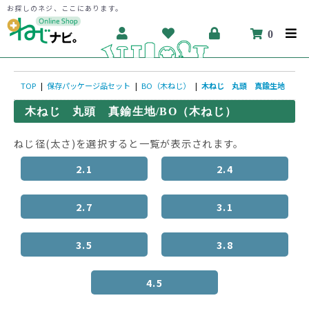
お探しのネジ、ここにあります。
0
TOP
|
保存パッケージ品セット
|
BO（木ねじ）
|
木ねじ 丸頭 真鍮生地
木ねじ 丸頭 真鍮生地/BO（木ねじ）
ねじ径(太さ)を選択すると一覧が表示されます。
2.1
2.4
2.7
3.1
3.5
3.8
4.5