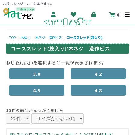
お探しのネジ、ここにあります。
0
TOP
|
木ねじ
|
木ネジ 造作ビス
|
コーススレッド(袋入り)
コーススレッド(袋入り)/木ネジ 造作ビス
ねじ径(太さ)を選択すると一覧が表示されます。
3.8
4.2
4.5
4.8
13件
の商品が見つかりました
鉄/ユニクロ コーススレッド 全ねじ 3.8X25 (145本入)