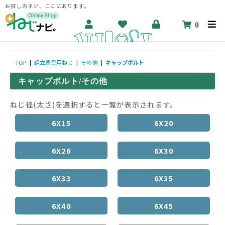
お探しのネジ、ここにあります。
0
TOP
|
組立家具用ねじ
|
その他
|
キャップボルト
キャップボルト/その他
ねじ径(太さ)を選択すると一覧が表示されます。
6X15
6X20
6X26
6X30
6X33
6X35
6X40
6X45