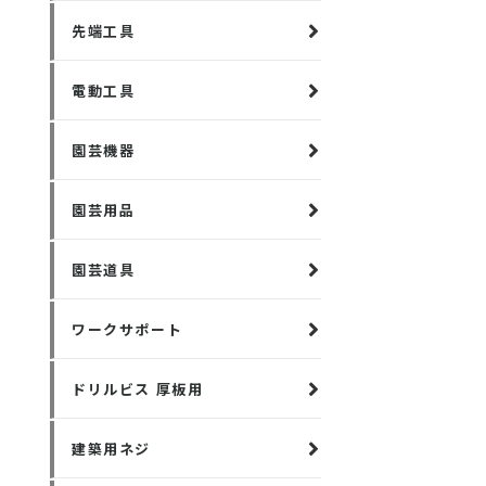
先端工具
電動工具
園芸機器
園芸用品
園芸道具
ワークサポート
ドリルビス 厚板用
建築用ネジ