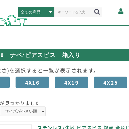
410 ナベ/ピアスビス 箱入り
太さ)を選択すると一覧が表示されます。
3
4X16
4X19
4X25
が見つかりました
ステンレス/生地 ピアスビス 鍋頭 全ねじ 4