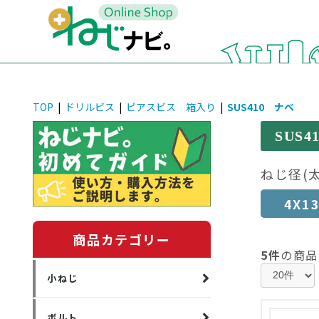
TOP
|
ドリルビス
|
ピアスビス 箱入り
|
SUS410 ナベ
SUS
ねじ径(
4X1
商品カテゴリー
5件
の商品
小ねじ
ボルト