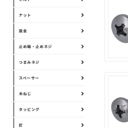
ナット
座金
止め輪・止めネジ
つまみネジ
スペーサー
木ねじ
タッピング
釘