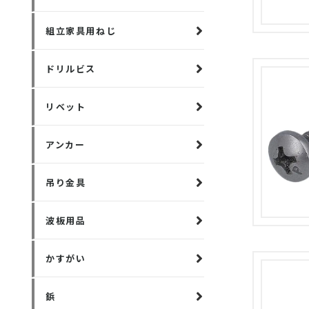
組立家具用ねじ
ドリルビス
リベット
アンカー
吊り金具
波板用品
かすがい
鋲