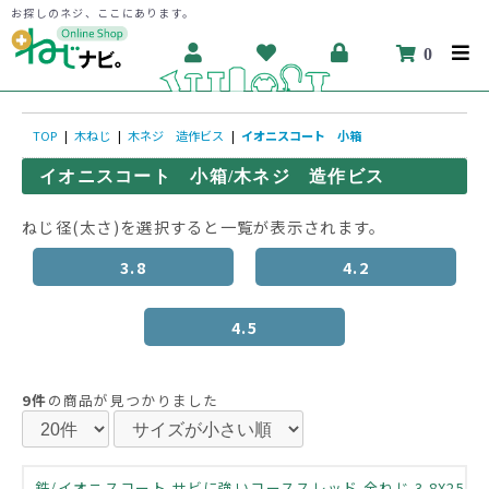
お探しのネジ、ここにあります。
0
TOP
|
木ねじ
|
木ネジ 造作ビス
|
イオニスコート 小箱
イオニスコート 小箱/木ネジ 造作ビス
ねじ径(太さ)を選択すると一覧が表示されます。
3.8
4.2
4.5
9件
の商品が見つかりました
鉄/イオニスコート サビに強いコーススレッド 全ねじ 3.8X25