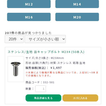
M12
M14
M16
M20
207件
の商品が見つかりました
ステンレス/生地 皿キャップボルト M2X4 (50本入)
サイズ/太さX長さ: M2X4mm
形状:皿頭(六角穴) 材質:ステンレス 処理:生地
販売価格(税込)： ￥1,697
※本数により価格が異なる商品については、上記は1～9本ま
での価格となります。
商品コード：332-501
数量：
商品詳細を見る
カゴに入れる