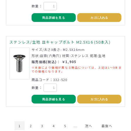
数量：
商品詳細を見る
カゴに入れる
ステンレス/生地 皿キャップボルト M2.5X16 (50本入)
サイズ/太さX長さ: M2.5X16mm
形状:皿頭(六角穴) 材質:ステンレス 処理:生地
販売価格(税込)： ￥1,905
※本数により価格が異なる商品については、上記は1～9本ま
での価格となります。
商品コード：332-520
数量：
商品詳細を見る
カゴに入れる
1
2
3
4
5
...
次へ
最後へ