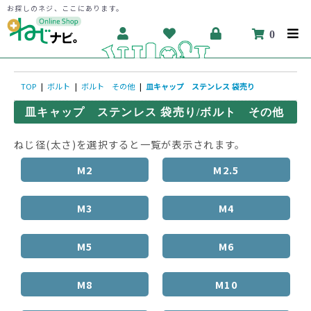
お探しのネジ、ここにあります。
0
TOP
|
ボルト
|
ボルト その他
|
皿キャップ ステンレス 袋売り
皿キャップ ステンレス 袋売り/ボルト その他
ねじ径(太さ)を選択すると一覧が表示されます。
M2
M2.5
M3
M4
M5
M6
M8
M10