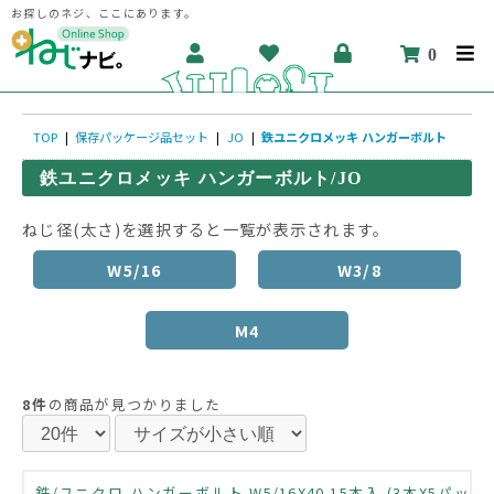
お探しのネジ、ここにあります。
0
TOP
|
保存パッケージ品セット
|
JO
|
鉄ユニクロメッキ ハンガーボルト
鉄ユニクロメッキ ハンガーボルト/JO
ねじ径(太さ)を選択すると一覧が表示されます。
W5/16
W3/8
M4
8件
の商品が見つかりました
鉄/ユニクロ ハンガーボルト W5/16X40 15本入 (3本X5パッ