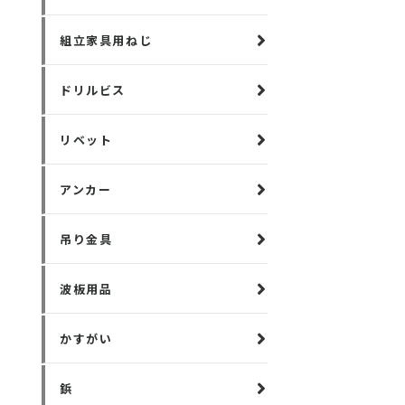
組立家具用ねじ
ドリルビス
リベット
アンカー
吊り金具
波板用品
かすがい
鋲