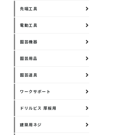
先端工具
電動工具
園芸機器
園芸用品
園芸道具
ワークサポート
ドリルビス 厚板用
建築用ネジ