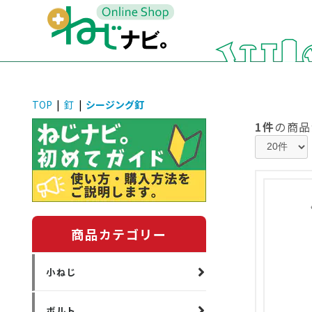
TOP
|
釘
|
シージング釘
1件
の商品
商品カテゴリー
小ねじ
ボルト