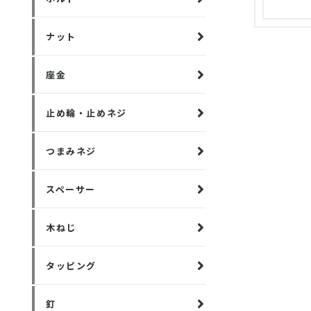
ナット
座金
止め輪・止めネジ
つまみネジ
スペーサー
木ねじ
タッピング
釘