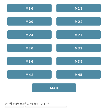
M16
M18
M20
M22
M24
M27
M30
M33
M36
M39
M42
M45
M48
21件
の商品が見つかりました