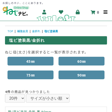
お探しのネジ、ここにあります。
0
TOP
|
補強金具
|
金折れ
|
塩ビ塗装黒
塩ビ塗装黒/金折れ
ねじ径(太さ)を選択すると一覧が表示されます。
45㎜
60㎜
75㎜
90㎜
4件
の商品が見つかりました
鉄/塩ビ塗装 金折 黒 90mm