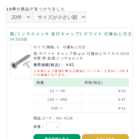
10件
の商品が見つかりました
鉄/ニッケルメッキ 足付キャップS ホワイト 付属ねじ付き
(4.5X38)
サイズ/規格: S 付属ねじ付き
色:ホワイト キャップ径:φ12 付属ねじサイズ:4.5X38
材質:鉄 処理:ニッケルメッキ
販売価格(税込)： ￥82
※本数により価格が異なる商品については、上記は1～9本ま
での価格となります。
数量
単価(税込)
10 ～ 99
￥55
100 ～ 499
￥47
500 ～
￥41
商品コード：BO-421B
数量：
商品詳細を見る
カゴに入れる