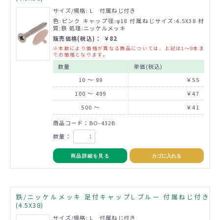
サイズ/規格: L 付属ねじ付き
色:ピンク キャップ径:φ18 付属ねじサイズ:4.5X38 材
質:鉄 処理:ニッケルメッキ
販売価格(税込)： ￥82
※本数により価格が異なる商品については、上記は1～9本ま
での価格となります。
数量
単価(税込)
10 ～ 99
￥55
100 ～ 499
￥47
500 ～
￥41
商品コード：BO-432B
数量：
商品詳細を見る
カゴに入れる
鉄/ニッケルメッキ 足付キャップL ブルー 付属ねじ付き
(4.5X38)
サイズ/規格: L 付属ねじ付き