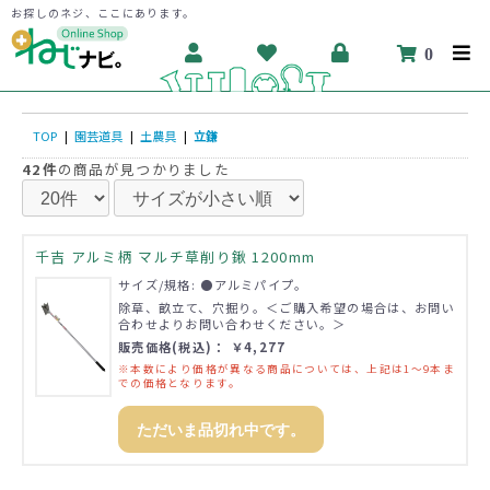
お探しのネジ、ここにあります。
0
TOP
|
園芸道具
|
土農具
|
立鎌
42件
の商品が見つかりました
千吉 アルミ柄 マルチ草削り鍬 1200mm
サイズ/規格: ●アルミパイプ。
除草、畝立て、穴掘り。＜ご購入希望の場合は、お問い
合わせよりお問い合わせください。＞
販売価格(税込)： ￥4,277
※本数により価格が異なる商品については、上記は1～9本ま
での価格となります。
ただいま品切れ中です。