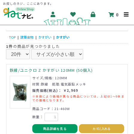
お探しのネジ、ここにあります。
0
TOP
|
建築金物
|
かすがい
|
かすがい
1件
の商品が見つかりました
鉄線/ユニクロ Z かすがい 120MM (50個入)
サイズ/規格: 120MM
材質:鉄線 処理:電気亜鉛メッキ
販売価格(税込)： ￥2,969
※本数により価格が異なる商品については、上記は1～9本ま
での価格となります。
商品コード：21-460W
数量：
商品詳細を見る
カゴに入れる