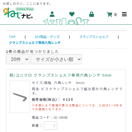
お探しのネジ、ここにあります。
0
TOP
|
DIY用品・グッズ
|
クランプスシェルフ
|
クランプスシェルフ専用六角レンチ
1件
の商品が見つかりました
鉄/ユニクロ クランプスシェルフ専用六角レンチ 5mm
サイズ/規格: 六角レンチ 5mm
用途:ビスクランプスシェルフ組立用の六角レンチで
す。
販売価格(税込)： ￥130
※本数により価格が異なる商品については、上記は1～9本ま
での価格となります。
商品コード：ID-080B
数量：