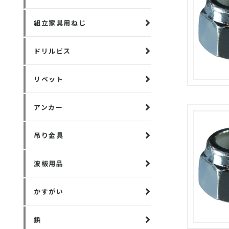
組立家具用ねじ
ドリルビス
リベット
アンカー
吊り金具
波板用品
かすがい
鋲