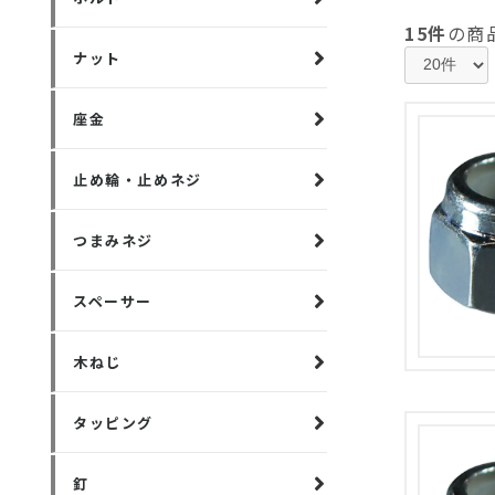
15件
の商
ナット
座金
止め輪・止めネジ
つまみネジ
スペーサー
木ねじ
タッピング
釘