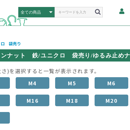
クロ 袋売り
ンナット 鉄/ユニクロ 袋売り/ゆるみ止め
太さ)を選択すると一覧が表示されます。
M4
M5
M6
M16
M18
M20