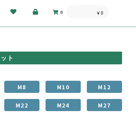
0
￥0
ナット
M8
M10
M12
M22
M24
M27