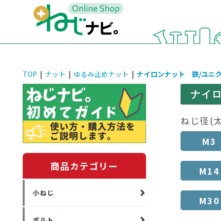
TOP
|
ナット
|
ゆるみ止めナット
|
ナイロンナット 鉄/ユニ
ナイロ
ねじ径(
M3
商品カテゴリー
M14
小ねじ
M30
ボルト