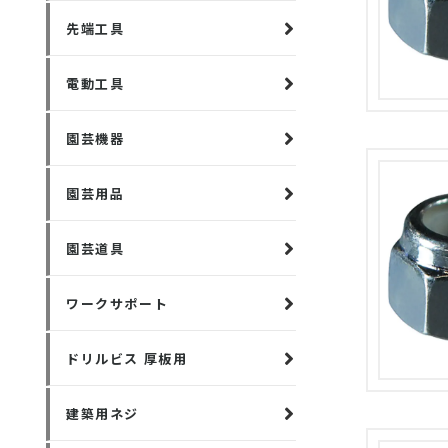
先端工具
電動工具
園芸機器
園芸用品
園芸道具
ワークサポート
ドリルビス 厚板用
建築用ネジ