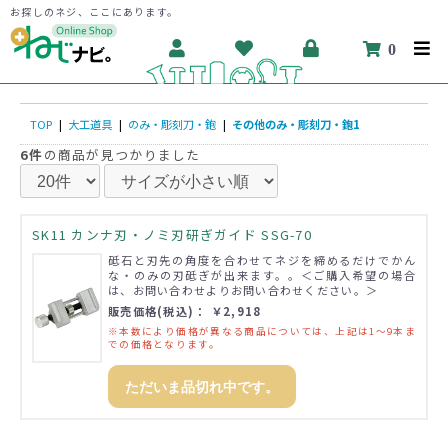
お探しのネジ、ここにあります。
0
TOP
|
大工道具
|
のみ・彫刻刀・鉋
|
その他のみ・彫刻刀・鉋1
6件
の商品が見つかりました
SK11 カンナ刃・ノミ刃研ぎガイド SSG-70
砥石と刃先の角度を合わせてネジを締めるだけでかん
な・のみの刃砥ぎが出来ます。。＜ご購入希望の場合
は、お問い合わせよりお問い合わせください。＞
販売価格(税込)： ￥2,918
※本数により価格が異なる商品については、上記は1～9本ま
での価格となります。
ただいま品切れ中です。