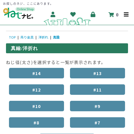
お探しのネジ、ここにあります。
0
TOP
|
吊り金具
|
洋折れ
|
真鍮
真鍮/洋折れ
ねじ径(太さ)を選択すると一覧が表示されます。
#14
#13
#12
#11
#10
#9
#8
#7