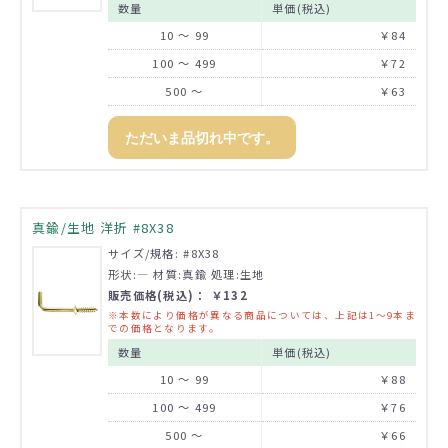
数量
単価(税込)
10 ～ 99
￥84
100 ～ 499
￥72
500 ～
￥63
ただいま品切れ中です。
真鍮/生地 洋折 #8X38
サイズ/規格: #8X38
形状:― 材質:真鍮 処理:生地
販売価格(税込)： ￥132
※本数により価格が異なる商品については、上記は1～9本ま
での価格となります。
数量
単価(税込)
10 ～ 99
￥88
100 ～ 499
￥76
500 ～
￥66