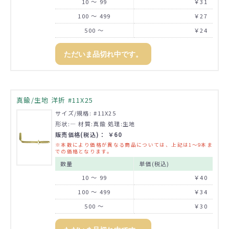
10 ～ 99
￥31
100 ～ 499
￥27
500 ～
￥24
ただいま品切れ中です。
真鍮/生地 洋折 #11X25
サイズ/規格: #11X25
形状:― 材質:真鍮 処理:生地
販売価格(税込)： ￥60
※本数により価格が異なる商品については、上記は1～9本ま
での価格となります。
数量
単価(税込)
10 ～ 99
￥40
100 ～ 499
￥34
500 ～
￥30