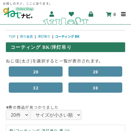
お探しのネジ、ここにあります。
0
TOP
|
吊り金具
|
洋灯吊り
|
コーティング BK
コーティング BK/洋灯吊り
ねじ径(太さ)を選択すると一覧が表示されます。
20
28
32
38
4件
の商品が見つかりました
鉄/コーティング 洋灯吊り 黒 20