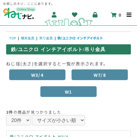
お探しのネジ、ここにあります。
0
TOP
|
端末金具
|
吊り金具
|
鉄/ユニクロ インチアイボルト
鉄/ユニクロ インチアイボルト/吊り金具
ねじ径(太さ)を選択すると一覧が表示されます。
W3/4
W7/8
W1
3件
の商品が見つかりました
鉄/ユニクロ アイボルト W3/4