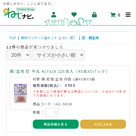
お探しのネジ、ここにあります。
0
TOP
|
保存パッケージ品セット
|
AO（釘）
|
釘 銅生地
12件
の商品が見つかりました
銅/生地 釘 半丸 #17x16 225本入（45本X5パック）
材質:銅 処理:生地 内容:1袋45本X5袋
販売価格(税込)： ￥950
※本数により価格が異なる商品については、上記は1～9本ま
での価格となります。
商品コード：AO-581W
数量：
商品詳細を見る
カゴに入れる