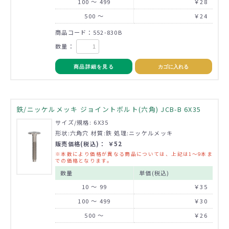
100 ～ 499
￥28
500 ～
￥24
商品コード：552-830B
数量：
商品詳細を見る
カゴに入れる
鉄/ニッケルメッキ ジョイントボルト(六角) JCB-B 6X35
サイズ/規格: 6X35
形状:六角穴 材質:鉄 処理:ニッケルメッキ
販売価格(税込)： ￥52
※本数により価格が異なる商品については、上記は1～9本ま
での価格となります。
数量
単価(税込)
10 ～ 99
￥35
100 ～ 499
￥30
500 ～
￥26