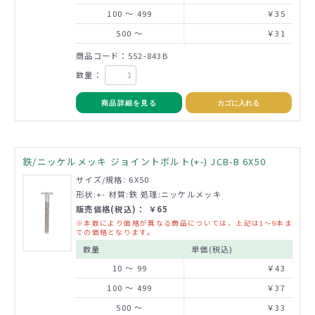
100 ～ 499
￥35
500 ～
￥31
商品コード：552-843B
数量：
商品詳細を見る
カゴに入れる
鉄/ニッケルメッキ ジョイントボルト(+-) JCB-B 6X50
サイズ/規格: 6X50
形状:+- 材質:鉄 処理:ニッケルメッキ
販売価格(税込)： ￥65
※本数により価格が異なる商品については、上記は1～9本ま
での価格となります。
数量
単価(税込)
10 ～ 99
￥43
100 ～ 499
￥37
500 ～
￥33