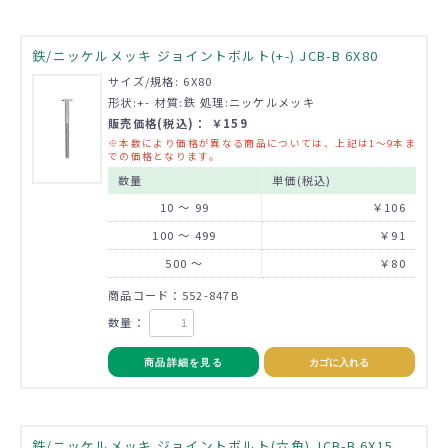
鉄/ニッケルメッキ ジョイントボルト(+-) JCB-B 6X80
サイズ/規格: 6X80
形状:+- 材質:鉄 処理:ニッケルメッキ
販売価格(税込)： ￥159
※本数により価格が異なる商品については、上記は1～9本ま
での価格となります。
数量
単価(税込)
10 ～ 99
￥106
100 ～ 499
￥91
500 ～
￥80
商品コード：552-847B
数量：
商品詳細を見る
カゴに入れる
鉄/ニッケルメッキ ジョイントボルト(六角) JCB-B 6X15