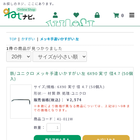
お探しのネジ、ここにあります。
0
TOP
|
かすがい
|
メッキ手違いかすがい 左
1件
の商品が見つかりました
鉄/ユニクロ メッキ手違いかすがい左 6X90 実寸 径4.7 (50個
入)
サイズ/規格: 6X90 実寸 径 4.7 (50個入)
形状:― 材質:鉄 処理:ユニクロ
販売価格(税込)： ￥2,574
※本数により価格が異なる商品については、上記は1～9本ま
での価格となります。
商品コード：41-011W
数量：
商品詳細を見る
カゴに入れる