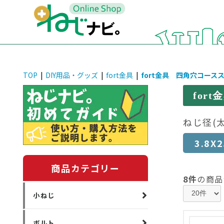
TOP
|
DIY用品・グッズ
|
fort金具
|
fort金具 四角穴コース
for
ねじ径(
3.8X2
商品カテゴリー
8件
の商品
小ねじ
ボルト