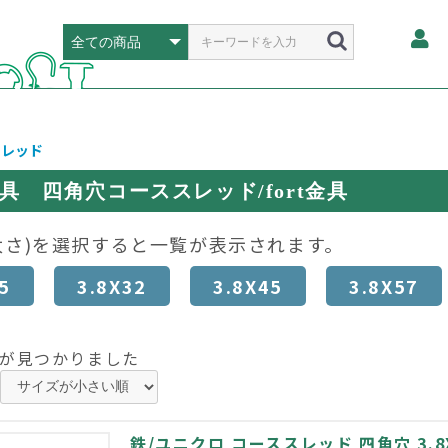
スレッド
t金具 四角穴コーススレッド/fort金具
太さ)を選択すると一覧が表示されます。
5
3.8X32
3.8X45
3.8X57
が見つかりました
鉄/ユニクロ コーススレッド 四角穴 3.8X2