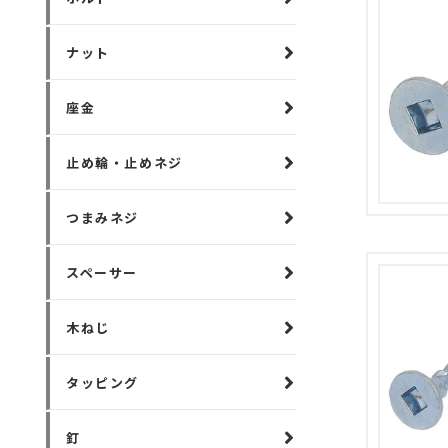
ナット
座金
止め輪・止めネジ
つまみネジ
スペーサー
木ねじ
タッピング
釘