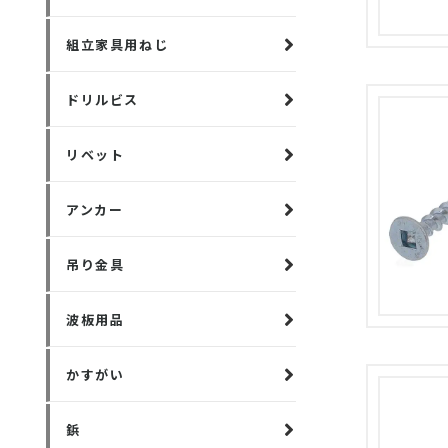
組立家具用ねじ
ドリルビス
リベット
アンカー
吊り金具
波板用品
かすがい
鋲