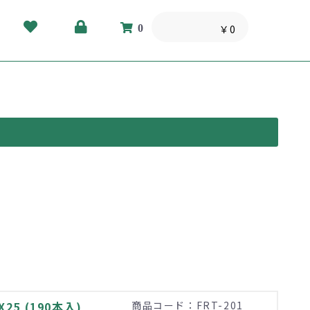
0
￥0
5 (190本入)
商品コード：FRT-201