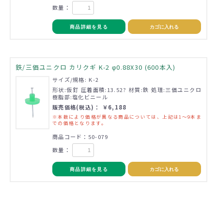
数量：
商品詳細を見る
カゴに入れる
鉄/三価ユニクロ カリクギ K-2 φ0.88X30 (600本入)
サイズ/規格: K-2
形状:仮釘 圧着面積:13.52? 材質:鉄 処理:三価ユニクロ
樹脂部:塩化ビニール
販売価格(税込)： ￥6,188
※本数により価格が異なる商品については、上記は1～9本ま
での価格となります。
商品コード：50-079
数量：
商品詳細を見る
カゴに入れる