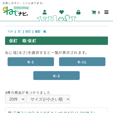
お探しのネジ、ここにあります。
0
TOP
|
釘
|
仮釘
|
仮釘 箱
仮釘 箱/仮釘
ねじ径(太さ)を選択すると一覧が表示されます。
K-1
K-1L
K-2
3件
の商品が見つかりました
鉄/三価ユニクロ カリクギ K-1 φ0.81X22 (1,350本入)