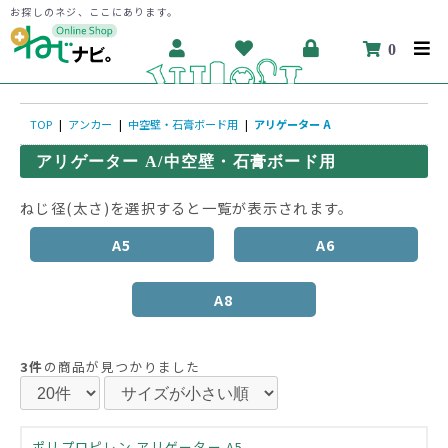
お探しのネジ、ここにあります。
0
TOP
|
アンカー
|
中空壁・石膏ボード用
|
アリゲーター A
アリゲーター A/中空壁・石膏ボード用
ねじ径(太さ)を選択すると一覧が表示されます。
A5
A6
A8
3件
の商品が見つかりました
ポリプロピレン アリゲーター A5