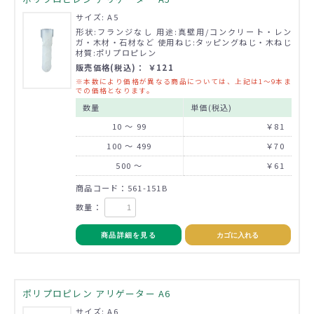
サイズ: A5
形状:フランジなし 用途:真壁用/コンクリート・レン
ガ・木材・石材など 使用ねじ:タッピングねじ・木ねじ
材質:ポリプロピレン
販売価格(税込)： ￥121
※本数により価格が異なる商品については、上記は1～9本ま
での価格となります。
数量
単価(税込)
10 ～ 99
￥81
100 ～ 499
￥70
500 ～
￥61
商品コード：561-151B
数量：
商品詳細を見る
カゴに入れる
ポリプロピレン アリゲーター A6
サイズ: A6