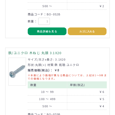
500 ～
￥2
商品コード：BO-052B
数量：
商品詳細を見る
カゴに入れる
鉄/ユニクロ 木ねじ 丸頭 3.1X20
サイズ/太さx長さ: 3.1X20
形状:丸頭(+) 材質:鉄 処理:ユニクロ
販売価格(税込)： ￥8
※本数により価格が異なる商品については、上記は1～9本ま
での価格となります。
数量
単価(税込)
10 ～ 99
￥6
100 ～ 499
￥5
500 ～
￥4
商品コード：BO-070B