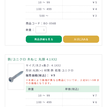
10 ～ 99
￥5
100 ～ 499
￥4
500 ～
￥3
商品コード：BO-056B
数量：
商品詳細を見る
カゴに入れる
鉄/ユニクロ 木ねじ 丸頭 4.1X32
サイズ/太さx長さ: 4.1X32
形状:丸頭(+) 材質:鉄 処理:ユニクロ
販売価格(税込)： ￥9
※本数により価格が異なる商品については、上記は1～9本ま
での価格となります。
数量
単価(税込)
10 ～ 99
￥7
100 ～ 499
￥6