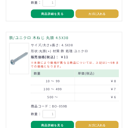
数量：
商品詳細を見る
カゴに入れる
鉄/ユニクロ 木ねじ 丸頭 4.5X38
サイズ/太さx長さ: 4.5X38
形状:丸頭(+) 材質:鉄 処理:ユニクロ
販売価格(税込)： ￥11
※本数により価格が異なる商品については、上記は1～9本ま
での価格となります。
数量
単価(税込)
10 ～ 99
￥8
100 ～ 499
￥7
500 ～
￥6
商品コード：BO-059B
数量：
商品詳細を見る
カゴに入れる