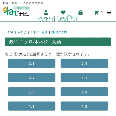
お探しのネジ、ここにあります。
0
TOP
|
木ねじ
|
木ネジ 丸頭
|
鉄/ユニクロ
鉄/ユニクロ/木ネジ 丸頭
ねじ径(太さ)を選択すると一覧が表示されます。
2.1
2.4
2.7
3.1
3.5
3.8
4.1
4.5