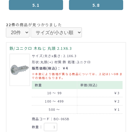
5.1
5.8
22件
の商品が見つかりました
鉄/ユニクロ 木ねじ 丸頭 2.1X6.3
サイズ/太さx長さ: 2.1X6.3
形状:丸頭(+) 材質:鉄 処理:ユニクロ
販売価格(税込)： ￥4
※本数により価格が異なる商品については、上記は1～9本ま
での価格となります。
数量
単価(税込)
10 ～ 99
￥3
100 ～ 499
￥2
500 ～
￥1
商品コード：BO-065B
数量：