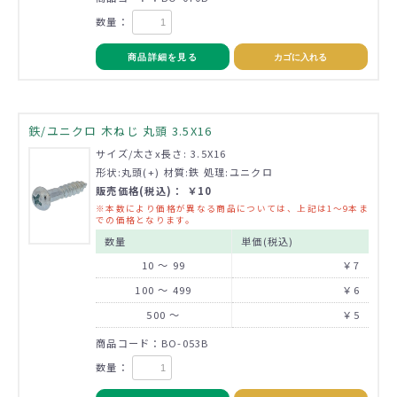
数量：
商品詳細を見る
カゴに入れる
鉄/ユニクロ 木ねじ 丸頭 3.5X16
サイズ/太さx長さ: 3.5X16
形状:丸頭(+) 材質:鉄 処理:ユニクロ
販売価格(税込)： ￥10
※本数により価格が異なる商品については、上記は1～9本ま
での価格となります。
数量
単価(税込)
10 ～ 99
￥7
100 ～ 499
￥6
500 ～
￥5
商品コード：BO-053B
数量：