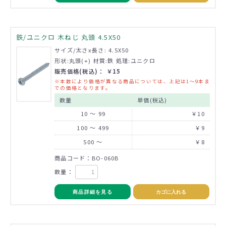
鉄/ユニクロ 木ねじ 丸頭 4.5X50
サイズ/太さx長さ: 4.5X50
形状:丸頭(+) 材質:鉄 処理:ユニクロ
販売価格(税込)： ￥15
※本数により価格が異なる商品については、上記は1～9本ま
での価格となります。
数量
単価(税込)
10 ～ 99
￥10
100 ～ 499
￥9
500 ～
￥8
商品コード：BO-060B
数量：
商品詳細を見る
カゴに入れる