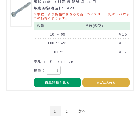
形状:丸頭(+) 材質:鉄 処理:ユニクロ
販売価格(税込)： ￥23
※本数により価格が異なる商品については、上記は1～9本ま
での価格となります。
数量
単価(税込)
10 ～ 99
￥15
100 ～ 499
￥13
500 ～
￥12
商品コード：BO-062B
数量：
商品詳細を見る
カゴに入れる
1
2
次へ