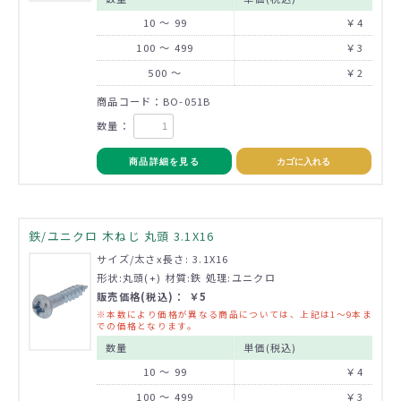
10 ～ 99
￥4
100 ～ 499
￥3
500 ～
￥2
商品コード：BO-051B
数量：
商品詳細を見る
カゴに入れる
鉄/ユニクロ 木ねじ 丸頭 3.1X16
サイズ/太さx長さ: 3.1X16
形状:丸頭(+) 材質:鉄 処理:ユニクロ
販売価格(税込)： ￥5
※本数により価格が異なる商品については、上記は1～9本ま
での価格となります。
数量
単価(税込)
10 ～ 99
￥4
100 ～ 499
￥3