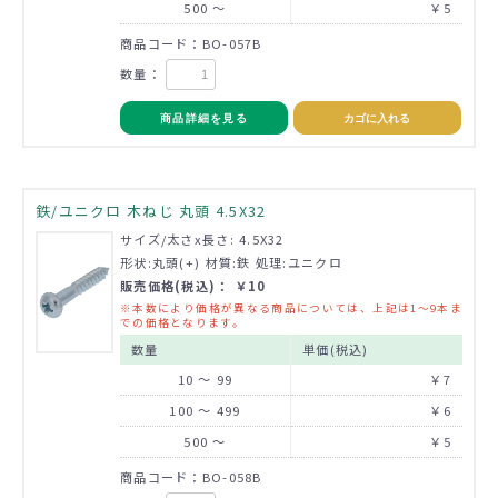
500 ～
￥5
商品コード：BO-057B
数量：
商品詳細を見る
カゴに入れる
鉄/ユニクロ 木ねじ 丸頭 4.5X32
サイズ/太さx長さ: 4.5X32
形状:丸頭(+) 材質:鉄 処理:ユニクロ
販売価格(税込)： ￥10
※本数により価格が異なる商品については、上記は1～9本ま
での価格となります。
数量
単価(税込)
10 ～ 99
￥7
100 ～ 499
￥6
500 ～
￥5
商品コード：BO-058B