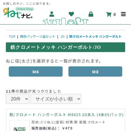
お探しのネジ、ここにあります。
0
TOP
|
保存パッケージ品セット
|
JO
|
鉄クロメートメッキ ハンガーボルト
鉄クロメートメッキ ハンガーボルト/JO
ねじ径(太さ)を選択すると一覧が表示されます。
M6
M8
11件
の商品が見つかりました
鉄/クロメート ハンガーボルト M6X25 20本入 (4本X5パック)
形状:ミリねじ(並目) 材質:鉄 処理:クロメート
販売価格(税込)： ￥470