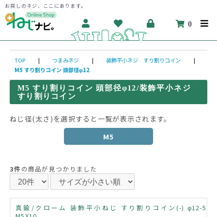
お探しのネジ、ここにあります。
0
TOP
|
つまみネジ
|
装飾平小ネジ すり割りコイン
|
M5 すり割りコイン 頭部径φ12
M5 すり割りコイン 頭部径φ12/装飾平小ネジ
すり割りコイン
ねじ径(太さ)を選択すると一覧が表示されます。
M5
3件
の商品が見つかりました
真鍮/クローム 装飾平小ねじ すり割りコイン(-) φ12-5
M5X10