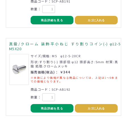
商品コード：SCP-AB191
数量：
商品詳細を見る
カゴに入れる
真鍮/クローム 装飾平小ねじ すり割りコイン(-) φ12-5
M5X20
サイズ/規格: M5 φ12-5-20CR
形状:すり割り(-) 頭部径:φ12 頭部高さ:5mm 材質:真
鍮 処理:クロームメッキ
販売価格(税込)： ￥344
※本数により価格が異なる商品については、上記は1～9本ま
での価格となります。
商品コード：SCP-AB192
数量：
商品詳細を見る
カゴに入れる