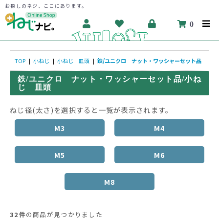
お探しのネジ、ここにあります。
0
TOP
|
小ねじ
|
小ねじ 皿頭
|
鉄/ユニクロ ナット・ワッシャーセット品
鉄/ユニクロ ナット・ワッシャーセット品/小ね
じ 皿頭
ねじ径(太さ)を選択すると一覧が表示されます。
M3
M4
M5
M6
M8
32件
の商品が見つかりました