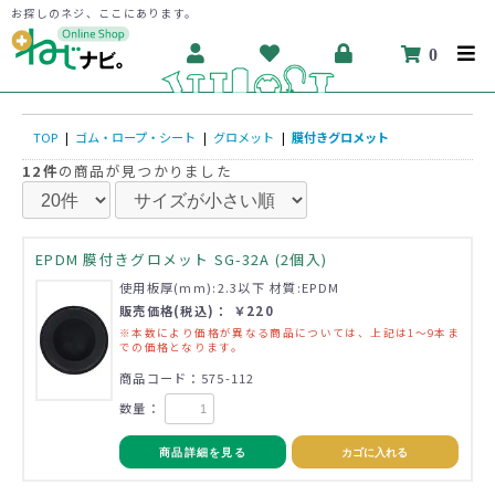
お探しのネジ、ここにあります。
0
TOP
|
ゴム・ロープ・シート
|
グロメット
|
膜付きグロメット
12件
の商品が見つかりました
EPDM 膜付きグロメット SG-32A (2個入)
使用板厚(mm):2.3以下 材質:EPDM
販売価格(税込)： ￥220
※本数により価格が異なる商品については、上記は1～9本ま
での価格となります。
商品コード：575-112
数量：
商品詳細を見る
カゴに入れる