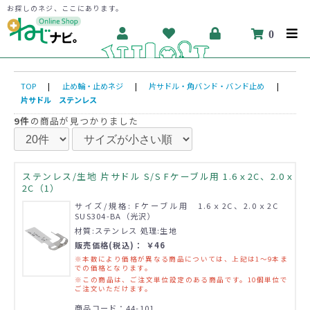
お探しのネジ、ここにあります。
0
TOP
|
止め輪・止めネジ
|
片サドル・角バンド・バンド止め
|
片サドル ステンレス
9件
の商品が見つかりました
ステンレス/生地 片サドル S/S Fケーブル用 1.6ｘ2C、2.0ｘ
2C（1）
サイズ/規格: Fケーブル用 1.6ｘ2C、2.0ｘ2C
SUS304-BA（光沢）
材質:ステンレス 処理:生地
販売価格(税込)： ￥46
※本数により価格が異なる商品については、上記は1～9本ま
での価格となります。
※この商品は、ご注文単位設定のある商品です。10個単位で
ご注文いただけます。
商品コード：44-101