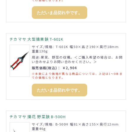
ただいま品切れ中です。
チカマサ 大型摘果鋏 T-601K
サイズ/規格: T-601K 幅50×高さ190×奥行18mm
重量130g
用途:果実、野菜の収穫。＜ご購入希望の場合は、お問
い合わせよりお問い合わせください。＞
販売価格(税込)： ￥2,904
※本数により価格が異なる商品については、上記は1～9本ま
での価格となります。
ただいま品切れ中です。
チカマサ 摘花 野菜鋏 B-500H
サイズ/規格: B-500H 幅81×高さ155×奥行12mm
重量46g