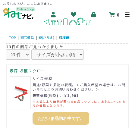
お探しのネジ、ここにあります。
0
TOP
|
園芸道具
|
鋏(ハサミ)
|
収穫鋏
23件
の商品が見つかりました
坂源 収穫フクロー
サイズ/規格: -
用途:野菜や果物の収穫。＜ご購入希望の場合は、お問
い合わせよりお問い合わせください。＞
販売価格(税込)： ￥1,901
※本数により価格が異なる商品については、上記は1～9本ま
での価格となります。
ただいま品切れ中です。