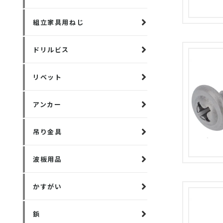
組立家具用ねじ
ドリルビス
リベット
アンカー
吊り金具
波板用品
かすがい
鋲