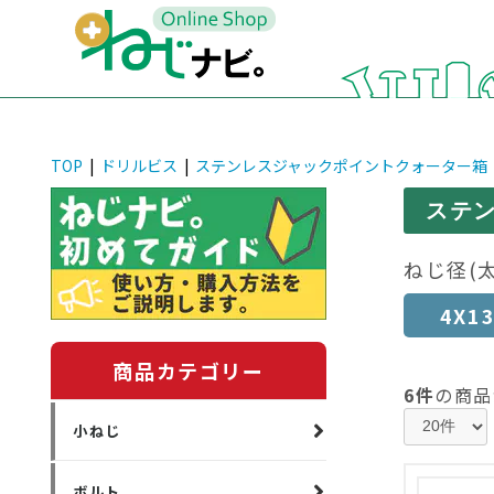
TOP
|
ドリルビス
|
ステンレスジャックポイントクォーター箱
ステ
ねじ径(
4X1
商品カテゴリー
6件
の商品
小ねじ
ボルト