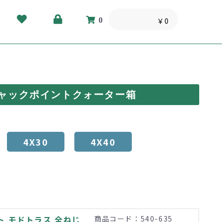
0
￥0
ャックポイントクォーター箱
4X30
4X40
ト モドトラス 全ねじ
商品コード：540-635