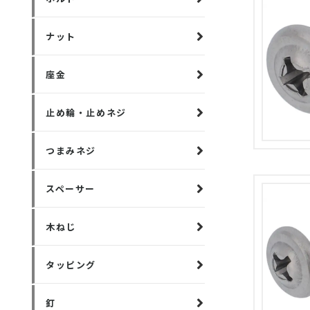
ナット
座金
止め輪・止めネジ
つまみネジ
スペーサー
木ねじ
タッピング
釘