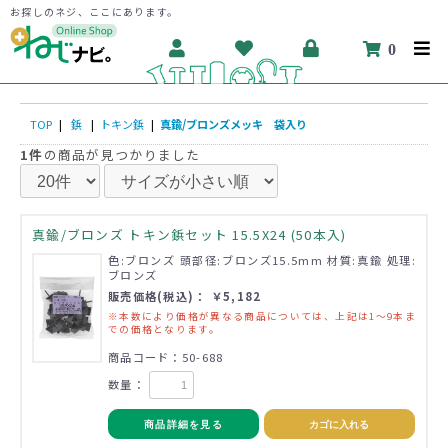
お探しのネジ、ここにあります。
0
TOP
|
鋲
|
トキン鋲
|
真鍮/ブロンズメッキ 袋入り
1件
の商品が見つかりました
真鍮/ブロンズ トキン鋲セット 15.5X24 (50本入)
色:ブロンズ 頭部径:ブロンズ15.5mm 材質:真鍮 処理:
ブロンズ
販売価格(税込)： ￥5,182
※本数により価格が異なる商品については、上記は1～9本ま
での価格となります。
商品コード：50-688
数量：
商品詳細を見る
カゴに入れる